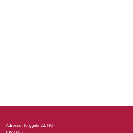
Hele mine nære familie har flyktet fra Mogadishu, men
norske myndigheter mener at fjernere slektninger kan
hjelpe meg hvis jeg reiser dit. Jeg er redd for å reise tilbake.
Al-Shabaab er livsfarlige og jeg vet ikke hvor familien min
er.
Jeg håper jeg kan få bli i Norge, hvor jeg er trygg. Stem på
meg!»
←
→
Adresse: Torggata 22, NO-
0183 Oslo