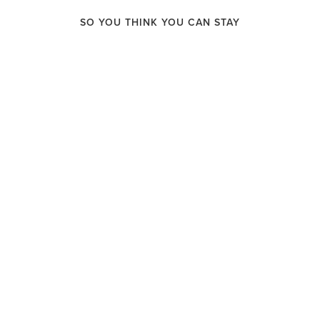
STEM
SO YOU THINK YOU CAN STAY
DELTAKERNE
OM KAMPANJEN
ENGLISH
ABDI YUSUF ABDIRAHMAN (21),
SOMALIA
May 17, 2015